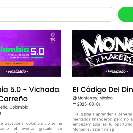
- Finalizado -
- Finalizado -
a 5.0 - Vichada,
El Código Del Di
 Carreño
Monterrey, México
2026-08-01
reño, Colombia
0
¿Te gustaría aprender a generar
mercados financieros, pero no 
 trayectoria, Colombia 5.0 se ha
empezar? Esta es tu oportunid
 como el evento gratuito de
Monterrey este 1 de ag...