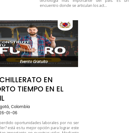
tecnología más importante del país. Es un
encuentro donde se articulan los act...
Evento Gratuito
CHILLERATO EN
RTO TIEMPO EN EL
IL
gotá, Colombia
26-01-06
perdido oportunidades laborales por no ser
ller? está es tu mejor opción para lograr este
tan importante en nuestras vidas. Mediante