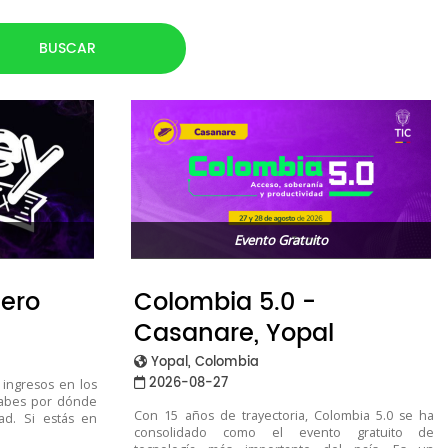
Evento Gratuito
nero
Colombia 5.0 -
Casanare, Yopal
Yopal, Colombia
2026-08-27
 ingresos en los
sabes por dónde
Con 15 años de trayectoria, Colombia 5.0 se ha
ad. Si estás en
consolidado como el evento gratuito de