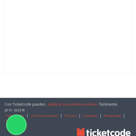
Con Ticketcode puedes
publicar tus eventos en línea
fácilmente.
2013- 2026 ©
Ticketcode.
¿Cómo funciona?
Precios
Contacto
Privacidad
Términos