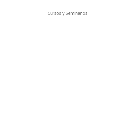
Cursos y Seminarios
Gestionar tus
eventos nunca
había sido tan
fácil