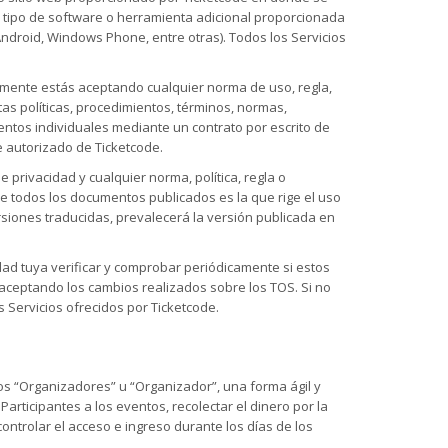
ier tipo de software o herramienta adicional proporcionada
Android, Windows Phone, entre otras). Todos los Servicios
nalmente estás aceptando cualquier norma de uso, regla,
as políticas, procedimientos, términos, normas,
entos individuales mediante un contrato por escrito de
e autorizado de Ticketcode.
 privacidad y cualquier norma, política, regla o
de todos los documentos publicados es la que rige el uso
ersiones traducidas, prevalecerá la versión publicada en
idad tuya verificar y comprobar periódicamente si estos
 aceptando los cambios realizados sobre los TOS. Si no
s Servicios ofrecidos por Ticketcode.
s “Organizadores” u “Organizador”, una forma ágil y
articipantes a los eventos, recolectar el dinero por la
ontrolar el acceso e ingreso durante los días de los