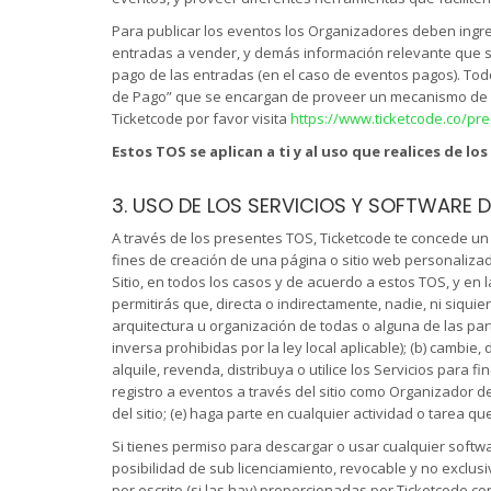
Para publicar los eventos los Organizadores deben ingres
entradas a vender, y demás información relevante que sir
pago de las entradas (en el caso de eventos pagos). Tod
de Pago” que se encargan de proveer un mecanismo de pa
Ticketcode por favor visita
https://www.ticketcode.co/pre
Estos TOS se aplican a ti y al uso que realices de 
3. USO DE LOS SERVICIOS Y SOFTWARE 
A través de los presentes TOS, Ticketcode te concede un 
fines de creación de una página o sitio web personalizad
Sitio, en todos los casos y de acuerdo a estos TOS, y en 
permitirás que, directa o indirectamente, nadie, ni siquie
arquitectura u organización de todas o alguna de las part
inversa prohibidas por la ley local aplicable); (b) cambie,
alquile, revenda, distribuya o utilice los Servicios para 
registro a eventos a través del sitio como Organizador de 
del sitio; (e) haga parte en cualquier actividad o tarea qu
Si tienes permiso para descargar o usar cualquier softwar
posibilidad de sub licenciamiento, revocable y no exclusi
por escrito (si las hay) proporcionadas por Ticketcode con