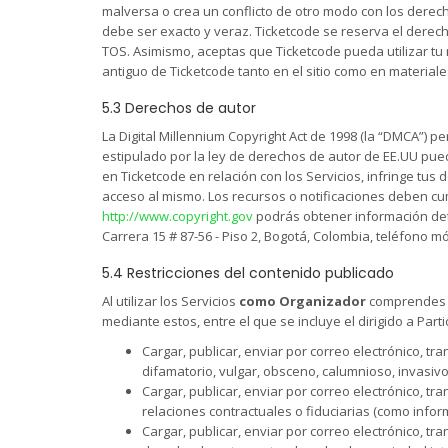
malversa o crea un conflicto de otro modo con los derech
debe ser exacto y veraz. Ticketcode se reserva el derecho
TOS. Asimismo, aceptas que Ticketcode pueda utilizar tu no
antiguo de Ticketcode tanto en el sitio como en material
5.3 Derechos de autor
La Digital Millennium Copyright Act de 1998 (la “DMCA”) 
estipulado por la ley de derechos de autor de EE.UU pue
en Ticketcode en relación con los Servicios, infringe tus 
acceso al mismo. Los recursos o notificaciones deben cum
http://www.copyright.gov
podrás obtener información deta
Carrera 15 # 87-56 - Piso 2, Bogotá, Colombia, teléfono móv
5.4 Restricciones del contenido publicado
Al utilizar los Servicios
como Organizador
comprendes q
mediante estos, entre el que se incluye el dirigido a Parti
Cargar, publicar, enviar por correo electrónico, tr
difamatorio, vulgar, obsceno, calumnioso, invasiv
Cargar, publicar, enviar por correo electrónico, t
relaciones contractuales o fiduciarias (como infor
Cargar, publicar, enviar por correo electrónico, tr