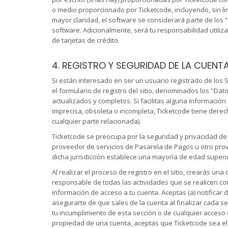
o medio proporcionado por Ticketcode, incluyendo, sin li
mayor claridad, el software se considerará parte de los “
software. Adicionalmente, será tu responsabilidad utiliz
de tarjetas de crédito.
4. REGISTRO Y SEGURIDAD DE LA CUENT
Si están interesado en ser un usuario registrado de los 
el formulario de registro del sitio, denominados los "Da
actualizados y completos. Si facilitas alguna información
imprecisa, obsoleta o incompleta, Ticketcode tiene derec
cualquier parte relacionada).
Ticketcode se preocupa por la seguridad y privacidad de 
proveedor de servicios de Pasarela de Pagos u otro prov
dicha jurisdicción establece una mayoría de edad superi
Al realizar el proceso de registro en el sitio, crearás u
responsable de todas las actividades que se realicen con
información de acceso a tu cuenta. Aceptas (a) notificar 
asegurarte de que sales de la cuenta al finalizar cada 
tu incumplimiento de esta sección o de cualquier acceso 
propiedad de una cuenta, aceptas que Ticketcode sea el ú