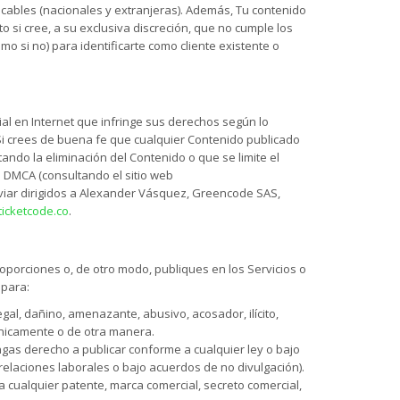
icables (nacionales y extranjeras). Además, Tu contenido
o si cree, a su exclusiva discreción, que no cumple los
mo si no) para identificarte como cliente existente o
ial en Internet que infringe sus derechos según lo
Si crees de buena fe que cualquier Contenido publicado
tando la eliminación del Contenido o que se limite el
a DMCA (consultando el sitio web
nviar dirigidos a Alexander Vásquez, Greencode SAS,
icketcode.co
.
porciones o, de otro modo, publiques en los Servicios o
 para:
egal, dañino, amenazante, abusivo, acosador, ilícito,
étnicamente o de otra manera.
engas derecho a publicar conforme a cualquier ley o bajo
relaciones laborales o bajo acuerdos de no divulgación).
ja cualquier patente, marca comercial, secreto comercial,