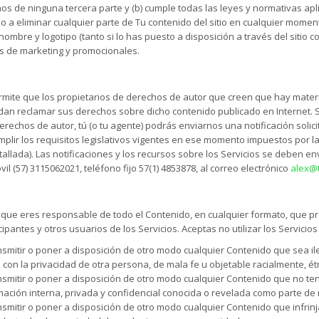
os de ninguna tercera parte y (b) cumple todas las leyes y normativas apl
 a eliminar cualquier parte de Tu contenido del sitio en cualquier moment
mbre y logotipo (tanto si lo has puesto a disposición a través del sitio co
es de marketing y promocionales.
permite que los propietarios de derechos de autor que creen que hay mater
dan reclamar sus derechos sobre dicho contenido publicado en Internet. 
derechos de autor, tú (o tu agente) podrás enviarnos una notificación solici
plir los requisitos legislativos vigentes en ese momento impuestos por l
llada). Las notificaciones y los recursos sobre los Servicios se deben e
il (57) 3115062021, teléfono fijo 57(1) 4853878, al correo electrónico
alex@t
ue eres responsable de todo el Contenido, en cualquier formato, que pro
cipantes y otros usuarios de los Servicios. Aceptas no utilizar los Servicios
ansmitir o poner a disposición de otro modo cualquier Contenido que sea il
o con la privacidad de otra persona, de mala fe u objetable racialmente, 
ransmitir o poner a disposición de otro modo cualquier Contenido que no t
mación interna, privada y confidencial conocida o revelada como parte de 
ansmitir o poner a disposición de otro modo cualquier Contenido que infrin