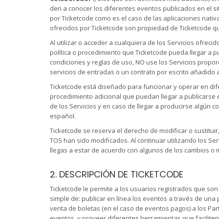
den a conocer los diferentes eventos publicados en el sit
por Ticketcode como es el caso de las aplicaciones nativ
ofrecidos por Ticketcode son propiedad de Ticketcode qu
Al utilizar o acceder a cualquiera de los Servicios ofre
política o procedimiento que Ticketcode pueda llegar a p
condiciones y reglas de uso, NO use los Servicios propo
servicios de entradas o un contrato por escrito añadido 
Ticketcode está diseñado para funcionar y operar en difer
procedimiento adicional que puedan llegar a publicarse e
de los Servicios y en caso de llegar a producirse algún c
español.
Ticketcode se reserva el derecho de modificar o sustitui
TOS han sido modificados. Al continuar utilizando los Se
llegas a estar de acuerdo con algunos de los cambios o mo
2. DESCRIPCIÓN DE TICKETCODE
Ticketcode le permite a los usuarios registrados que s
simple de: publicar en línea los eventos a través de una 
venta de boletas (en el caso de eventos pagos) a los Par
eventos, y proveer diferentes herramientas que faciliten 