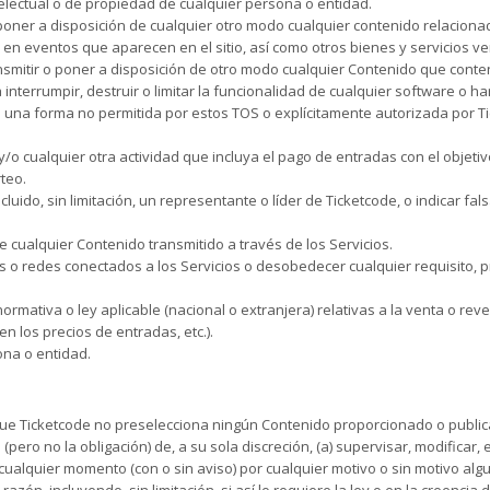
electual o de propiedad de cualquier persona o entidad.
o poner a disposición de cualquier otro modo cualquier contenido relaciona
s en eventos que aparecen en el sitio, así como otros bienes y servicios v
ransmitir o poner a disposición de otro modo cualquier Contenido que conte
interrumpir, destruir o limitar la funcionalidad de cualquier software o 
e una forma no permitida por estos TOS o explícitamente autorizada por T
s y/o cualquier otra actividad que incluya el pago de entradas con el objeti
teo.
luido, sin limitación, un representante o líder de Ticketcode, o indicar fa
 de cualquier Contenido transmitido a través de los Servicios.
res o redes conectados a los Servicios o desobedecer cualquier requisito, 
normativa o ley aplicable (nacional o extranjera) relativas a la venta o rev
en los precios de entradas, etc.).
ona o entidad.
ue Ticketcode no preselecciona ningún Contenido proporcionado o publicado
ro no la obligación) de, a su sola discreción, (a) supervisar, modificar, e
s en cualquier momento (con o sin aviso) por cualquier motivo o sin motivo