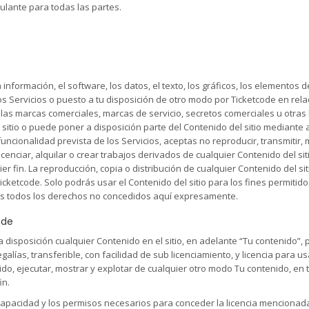
culante para todas las partes.
a información, el software, los datos, el texto, los gráficos, los elementos
os Servicios o puesto a tu disposición de otro modo por Ticketcode en rela
 las marcas comerciales, marcas de servicio, secretos comerciales u otras 
itio o puede poner a disposición parte del Contenido del sitio mediante 
ncionalidad prevista de los Servicios, aceptas no reproducir, transmitir, m
icenciar, alquilar o crear trabajos derivados de cualquier Contenido del sit
er fin. La reproducción, copia o distribución de cualquier Contenido del si
Ticketcode. Solo podrás usar el Contenido del sitio para los fines permitid
os todos los derechos no concedidos aquí expresamente.
ode
a disposición cualquier Contenido en el sitio, en adelante “Tu contenido”
galías, transferible, con facilidad de sub licenciamiento, y licencia para usa
do, ejecutar, mostrar y explotar de cualquier otro modo Tu contenido, en 
in.
 capacidad y los permisos necesarios para conceder la licencia mencionada