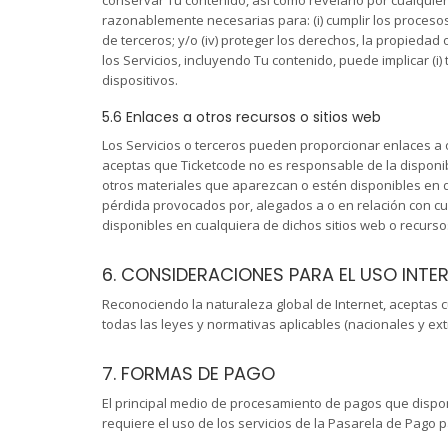
conservar Tu contenido, así como revelarlo por cualquier 
razonablemente necesarias para: (i) cumplir los procesos 
de terceros; y/o (iv) proteger los derechos, la propieda
los Servicios, incluyendo Tu contenido, puede implicar (i
dispositivos.
5.6 Enlaces a otros recursos o sitios web
Los Servicios o terceros pueden proporcionar enlaces a o
aceptas que Ticketcode no es responsable de la disponibi
otros materiales que aparezcan o estén disponibles en 
pérdida provocados por, alegados a o en relación con cu
disponibles en cualquiera de dichos sitios web o recurso
6. CONSIDERACIONES PARA EL USO INTE
Reconociendo la naturaleza global de Internet, aceptas c
todas las leyes y normativas aplicables (nacionales y ext
7. FORMAS DE PAGO
El principal medio de procesamiento de pagos que dispon
requiere el uso de los servicios de la Pasarela de Pago p