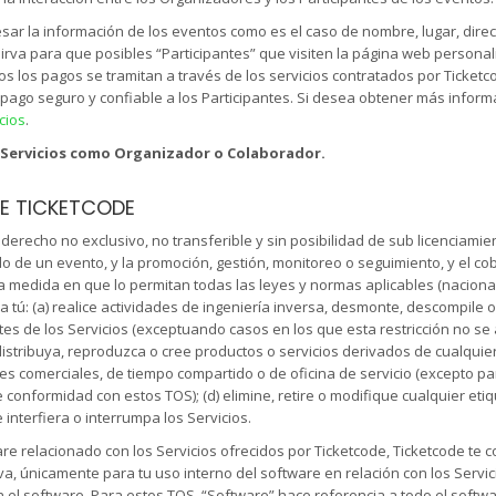
ar la información de los eventos como es el caso de nombre, lugar, direcci
va para que posibles “Participantes” que visiten la página web personali
os los pagos se tramitan a través de los servicios contratados por Ticke
go seguro y confiable a los Participantes. Si desea obtener más inform
cios
.
los Servicios como Organizador o Colaborador.
DE TICKETCODE
derecho no exclusivo, no transferible y sin posibilidad de sub licenciamie
o de un evento, y la promoción, gestión, monitoreo o seguimiento, y el co
la medida en que lo permitan todas las leyes y normas aplicables (nacionales
ra tú: (a) realice actividades de ingeniería inversa, desmonte, descompile o 
es de los Servicios (exceptuando casos en los que esta restricción no se a
 distribuya, reproduzca o cree productos o servicios derivados de cualquier p
fines comerciales, de tiempo compartido o de oficina de servicio (excepto p
conformidad con estos TOS); (d) elimine, retire o modifique cualquier etiqu
e interfiera o interrumpa los Servicios.
e relacionado con los Servicios ofrecidos por Ticketcode, Ticketcode te co
va, únicamente para tu uso interno del software en relación con los Servi
 el software. Para estos TOS, “Software” hace referencia a todo el software