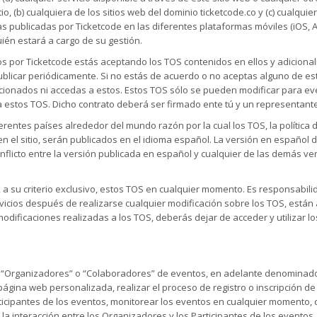
io, (b) cualquiera de los sitios web del dominio ticketcode.co y (c) cualqu
as publicadas por Ticketcode en las diferentes plataformas móviles (iOS, 
ién estará a cargo de su gestión.
cidos por Ticketcode estás aceptando los TOS contenidos en ellos y adicio
ublicar periódicamente. Si no estás de acuerdo o no aceptas alguno de est
rcionados ni accedas a estos. Estos TOS sólo se pueden modificar para ev
a estos TOS. Dicho contrato deberá ser firmado ente tú y un representant
entes países alrededor del mundo razón por la cual los TOS, la política de
n el sitio, serán publicados en el idioma español. La versión en español 
onflicto entre la versión publicada en español y cualquier de las demás v
r, a su criterio exclusivo, estos TOS en cualquier momento. Es responsabil
rvicios después de realizarse cualquier modificación sobre los TOS, están
dificaciones realizadas a los TOS, deberás dejar de acceder y utilizar lo
on “Organizadores” o “Colaboradores” de eventos, en adelante denominado
página web personalizada, realizar el proceso de registro o inscripción de P
ticipantes de los eventos, monitorear los eventos en cualquier momento, c
la interacción entre los Organizadores y los Participantes de los eventos.