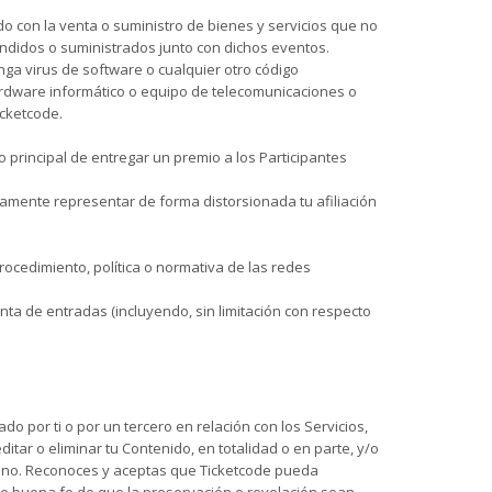
do con la venta o suministro de bienes y servicios que no
endidos o suministrados junto con dichos eventos.
nga virus de software o cualquier otro código
hardware informático o equipo de telecomunicaciones o
icketcode.
vo principal de entregar un premio a los Participantes
lsamente representar de forma distorsionada tu afiliación
procedimiento, política o normativa de las redes
enta de entradas (incluyendo, sin limitación con respecto
 por ti o por un tercero en relación con los Servicios,
ditar o eliminar tu Contenido, en totalidad o en parte, y/o
 alguno. Reconoces y aceptas que Ticketcode pueda