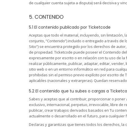
de cualquier cuenta sujeta a disputa) será decisiva y vin
5. CONTENIDO
5.1 El contenido publicado por Ticketcode
Aceptas que todo el material, incluyendo, sin limitación, l
conjunto, “Contenido”) incluido o entregado a través de l
Sitio”) se encuentra protegido por los derechos de autor,
de propiedad. Ticketcode puede poseer el Contenido del s
expresamente por escrito o en relación con tu uso de la fu
realizar públicamente, publicar, adaptar, editar, vender, l
sitio web o en un entorno informático en red para cualqui
prohibidas sin el permiso previo explícito por escrito de 
aplicables (nacionales y extranjeras). Quedan reservad
5.2 El contenido que tu subes o cargas a Ticketc
Sabes y aceptas que al contribuir, proporcionar o poner 
exclusivo, internacional, perpetuo, irrevocable, libre de re
publicar, crear trabajos derivados basados en Tu conteni
actualmente o desarrollado en el futuro, para cualquier f
Declaras y garantizas que tienes todos los derechos, la