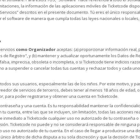
mitaciones, la información de las aplicaciones móviles de Ticketcode disp
Servicios” descritos en el presente documento. Tú eres el único responsab
ar el software de manera que cumpla todas las leyes nacionales o locales
A
Servicios
como Organizador
aceptas: (a) proporcionar información real, p
tos de Registro", y (b) mantener y actualizar oportunamente los Datos de 
 falsa, imprecisa, obsoleta o incompleta, o si Ticketcode tiene indicios r
ho a suspender o cancelar todas tus cuentas y rechazar todos y cada uno d
todos sus usuarios, especialmente las de los niños. Por este motivo, y pa
eedor de servicios de terceros, debes tener al menos 18 años de edad, o l
or, para poder registrarse y obtener una cuenta en Ticketcode.
na contraseña y una cuenta. Es tu responsabilidad mantener la confidenciali
 tu cuenta, entre las que se incluyen, sin limitación, todas las acciones 
de inmediato a Ticketcode cualquier uso no autorizado de tu contraseña o c
sesión. Ticketcode no puede y no se considerará responsable de ninguna p
o uso no autorizado de tu cuenta. En el caso de llegar a producirse una di
nico árbitro de dicha disputa a su sola discreción y que la decisión de T