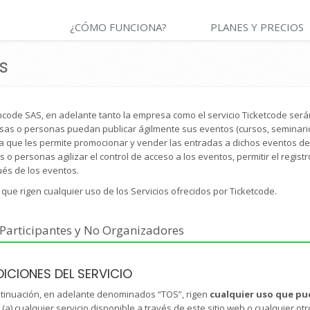
¿CÓMO FUNCIONA?
PLANES Y PRECIOS
s
ncode SAS, en adelante tanto la empresa como el servicio Ticketcode ser
as o personas puedan publicar ágilmente sus eventos (cursos, seminarios
a que les permite promocionar y vender las entradas a dichos eventos de
personas agilizar el control de acceso a los eventos, permitir el registro el
ués de los eventos.
que rigen cualquier uso de los Servicios ofrecidos por Ticketcode.
Participantes y No Organizadores
ICIONES DEL SERVICIO
ontinuación, en adelante denominados “TOS”, rigen
cualquier uso que pu
(a) cualquier servicio disponible a través de este sitio web o cualquier o