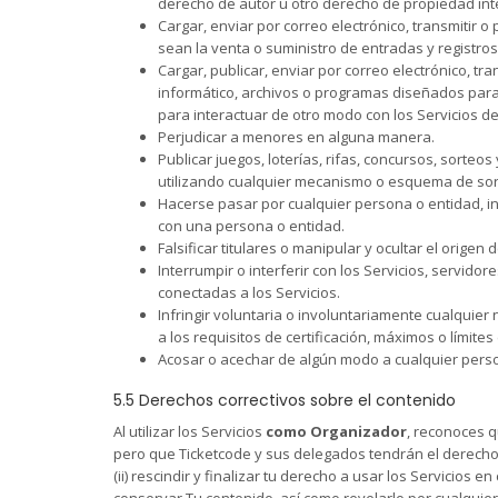
derecho de autor u otro derecho de propiedad int
Cargar, enviar por correo electrónico, transmitir 
sean la venta o suministro de entradas y registro
Cargar, publicar, enviar por correo electrónico, t
informático, archivos o programas diseñados para 
para interactuar de otro modo con los Servicios d
Perjudicar a menores en alguna manera.
Publicar juegos, loterías, rifas, concursos, sorteo
utilizando cualquier mecanismo o esquema de sor
Hacerse pasar por cualquier persona o entidad, inc
con una persona o entidad.
Falsificar titulares o manipular y ocultar el origen
Interrumpir o interferir con los Servicios, servido
conectadas a los Servicios.
Infringir voluntaria o involuntariamente cualquier 
a los requisitos de certificación, máximos o límites 
Acosar o acechar de algún modo a cualquier pers
5.5 Derechos correctivos sobre el contenido
Al utilizar los Servicios
como Organizador
, reconoces q
pero que Ticketcode y sus delegados tendrán el derecho (pe
(ii) rescindir y finalizar tu derecho a usar los Servicio