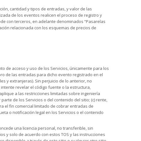
ón, cantidad y tipos de entradas, y valor de las
zada de los eventos realicen el proceso de registro y
tcode con terceros, en adelante denominados “Pasarelas
ación relacionada con los esquemas de precios de
nto de acceso y uso de los Servicios, únicamente para los
bro de las entradas para dicho evento registrado en el
 y extranjeras). Sin perjuicio de lo anterior, no
intente revelar el código fuente o la estructura,
plique a las restricciones limitadas sobre ingeniería
arte de los Servicios o del contenido del sitio; (c) rente,
ara el fin comercial limitado de cobrar entradas de
eta o notificación legal en los Servicios o el contenido
ncede una licencia personal, no transferible, sin
cios y solo de acuerdo con estos TOS y las instrucciones
 disponible a través de este sitio o cualquier otro sitio