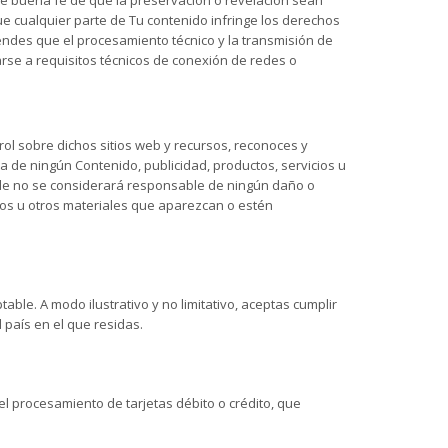
ia de buena fe de que la preservación o revelación sean
que cualquier parte de Tu contenido infringe los derechos
rendes que el procesamiento técnico y la transmisión de
tarse a requisitos técnicos de conexión de redes o
rol sobre dichos sitios web y recursos, reconoces y
a de ningún Contenido, publicidad, productos, servicios u
ode no se considerará responsable de ningún daño o
cios u otros materiales que aparezcan o estén
ble. A modo ilustrativo y no limitativo, aceptas cumplir
 país en el que residas.
l procesamiento de tarjetas débito o crédito, que