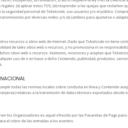
razón, incluyendo, sin limitación, si así lo requiere la ley o en la creenc
legales; (ii) aplicar estos TOS; (iii) responder a las quejas que reclamen 
d o la seguridad personal de Ticketcode, sus usuarios y/o el público. Comp
) transmisiones por diversas redes; y/o (ii) cambios para ajustarse o adap
tros recursos o sitios web de Internet. Dado que Ticketcode no tiene cont
lidad de tales sitios web o recursos, y no promociona ni se responsabiliz
dichos sitios web o recursos. Asimismo, reconoces y aceptas que Ticketc
alquier uso de o en base a dicho Contenido, publicidad, productos, servi
s.
RNACIONAL
umplir todas las normas locales sobre conducta en línea y Contenido acepta
ranjeras) relativas a la transmisión de datos técnicos exportados desde el
en los Organizadores es aquel ofrecido por las Pasarelas de Pago para e
ara el cobro de las entradas a los eventos.