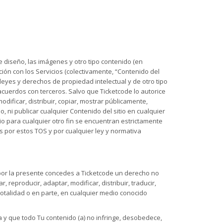
 de diseño, las imágenes y otro tipo contenido (en
ción con los Servicios (colectivamente, “Contenido del
leyes y derechos de propiedad intelectual y de otro tipo
acuerdos con terceros. Salvo que Ticketcode lo autorice
odificar, distribuir, copiar, mostrar públicamente,
io, ni publicar cualquier Contenido del sitio en cualquier
tio para cualquier otro fin se encuentran estrictamente
os por estos TOS y por cualquier ley y normativa
, por la presente concedes a Ticketcode un derecho no
r, reproducir, adaptar, modificar, distribuir, traducir,
totalidad o en parte, en cualquier medio conocido
 y que todo Tu contenido (a) no infringe, desobedece,