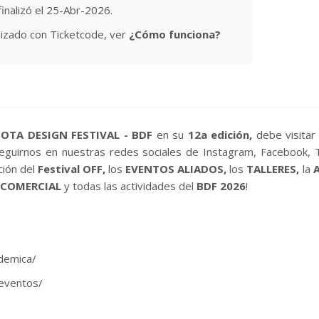
finalizó el 25-Abr-2026.
izado con Ticketcode, ver
¿Cómo funciona?
OTA DESIGN FESTIVAL - BDF
en su
12a
edición
,
debe visitar
eguirnos en nuestras redes sociales de Instagram, Facebook, 
ción del
Festival OFF,
los
EVENTOS ALIADOS,
los
TALLERES,
la
A
 COMERCIAL
y
todas las actividades del
BDF 2026
!
demica/
-eventos/