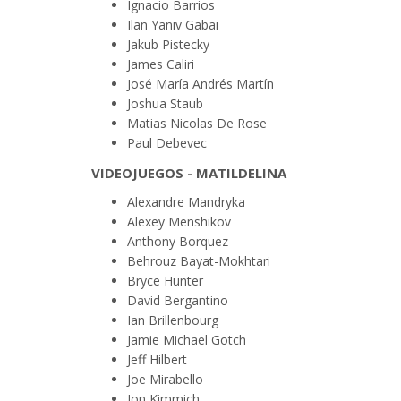
Ignacio Barrios
Ilan Yaniv Gabai
Jakub Pistecky
James Caliri
José María Andrés Martín
Joshua Staub
Matias Nicolas De Rose
Paul Debevec
VIDEOJUEGOS - MATILDELINA
Alexandre Mandryka
Alexey Menshikov
Anthony Borquez
Behrouz Bayat-Mokhtari
Bryce Hunter
David Bergantino
Ian Brillenbourg
Jamie Michael Gotch
Jeff Hilbert
Joe Mirabello
Jon Kimmich