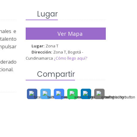
Lugar
nales e
Ver Mapa
talento
impulsar
Lugar:
Zona T
Dirección:
Zona T, Bogotá -
Cundinamarca
¿Cómo llego aquí?
iderado
ional.
Compartir