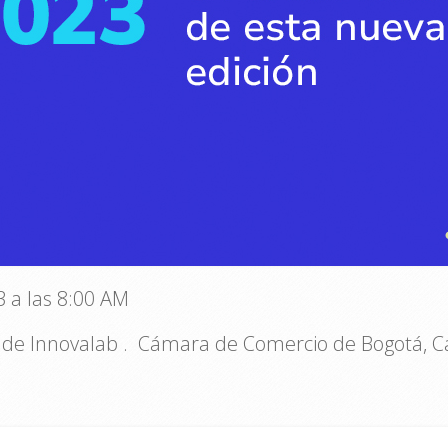
3 a las 8:00 AM
e Innovalab . Cámara de Comercio de Bogotá, Ca