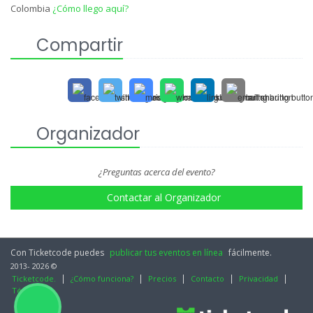
Colombia
¿Cómo llego aquí?
Compartir
Organizador
¿Preguntas acerca del evento?
Contactar al Organizador
Con Ticketcode puedes
publicar tus eventos en línea
fácilmente.
2013- 2026 ©
Ticketcode.
¿Cómo funciona?
Precios
Contacto
Privacidad
Términos