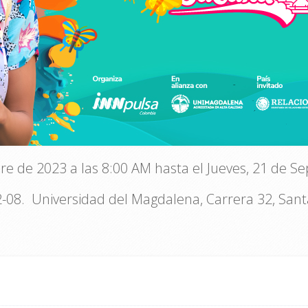
re de 2023 a las 8:00 AM hasta el Jueves, 21 de S
-08. Universidad del Magdalena, Carrera 32, San