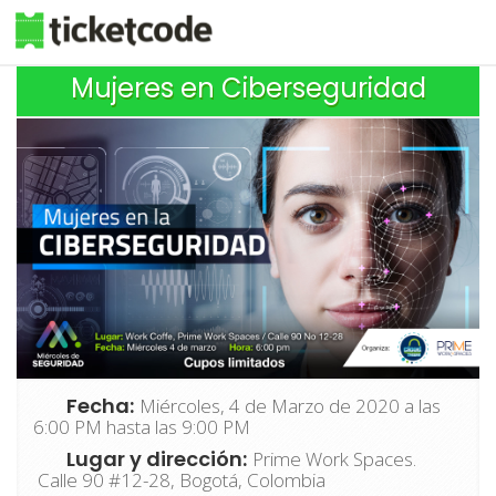
Mujeres en Ciberseguridad
Fecha:
Miércoles, 4 de Marzo de 2020 a las
6:00 PM hasta las 9:00 PM
Lugar y dirección:
Prime Work Spaces.
Calle 90 #12-28, Bogotá, Colombia