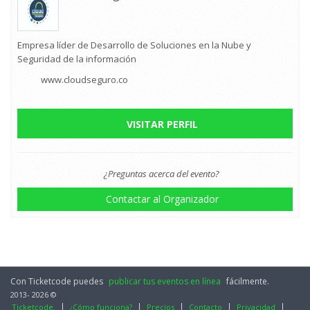
Empresa líder de Desarrollo de Soluciones en la Nube y
Seguridad de la información
www.cloudseguro.co
VISITAR PERFIL
¿Preguntas acerca del evento?
Contactar al Organizador
Con Ticketcode puedes
publicar tus eventos en línea
fácilmente.
2013- 2026 ©
Ticketcode.
¿Cómo funciona?
Precios
Contacto
Privacidad