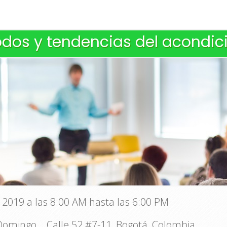
dos y tendencias del acondic
2019 a las 8:00 AM hasta las 6:00 PM
 Domingo . Calle 52 #7-11, Bogotá, Colombia