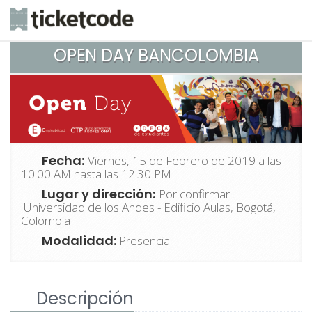
OPEN DAY BANCOLOMBIA
Fecha:
Viernes, 15 de Febrero de 2019 a las
10:00 AM hasta las 12:30 PM
Lugar y dirección:
Por confirmar .
Universidad de los Andes - Edificio Aulas, Bogotá,
Colombia
Modalidad:
Presencial
Descripción