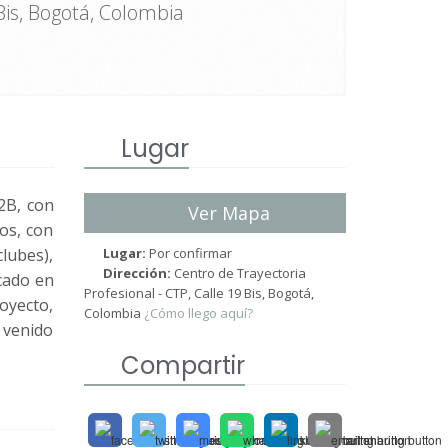
Bis, Bogotá, Colombia
Lugar
2B, con
Ver Mapa
os, con
clubes),
Lugar:
Por confirmar
Dirección:
Centro de Trayectoria
cado en
Profesional - CTP, Calle 19 Bis, Bogotá,
oyecto,
Colombia
¿Cómo llego aquí?
 venido
Compartir