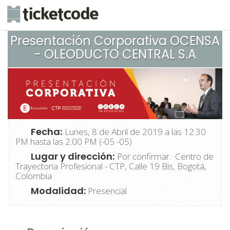
Presentación Corporativa OCENSA
- OLEODUCTO CENTRAL S.A
Fecha:
Lunes, 8 de Abril de 2019 a las 12:30
PM hasta las 2:00 PM (-05 -05)
Lugar y dirección:
Por confirmar. Centro de
Trayectoria Profesional - CTP, Calle 19 Bis, Bogotá,
Colombia
Modalidad:
Presencial