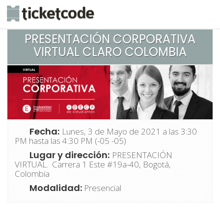
PRESENTACIÓN CORPORATIVA
VIRTUAL CLARO COLOMBIA
Fecha:
Lunes, 3 de Mayo de 2021 a las 3:30
PM hasta las 4:30 PM (-05 -05)
Lugar y dirección:
PRESENTACIÓN
VIRTUAL. Carrera 1 Este #19a-40, Bogotá,
Colombia
Modalidad:
Presencial