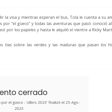
r la visa y mientras esperan el bus, Tola le cuenta a su a
os por “el güeco” y todas las aventuras que pasó: conoció a
ó por los papeles y hasta le alquiló el vientre a Ricky Mar
s tías sobre las verdes y las maduras que pasan los h
ento cerrado
 por el güeco - Ulibro 2023' finalizó el 25-Ago-
2023.